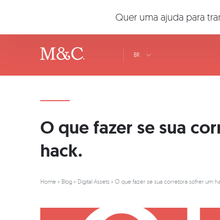
Quer uma ajuda para tra
BR
O que fazer se sua cor
hack.
Home
»
Blog
»
Digital Assets
»
O que fazer se sua corretora sofrer um ha