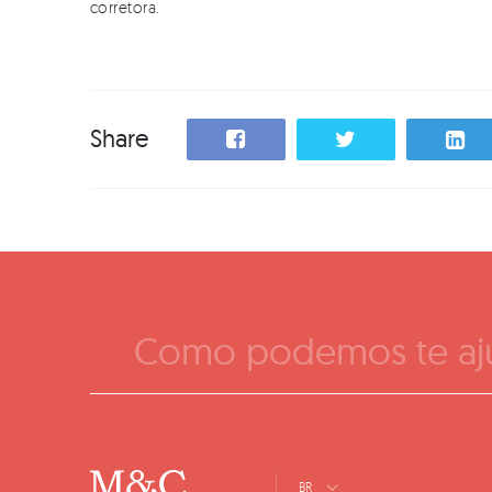
corretora.
Share
Como podemos te aj
BR