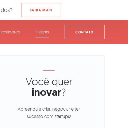
idos?
nvestidores
Insights
CONTATO
Você quer
inovar
?
Apreenda a criar, negociar e ter
sucesso com startups!