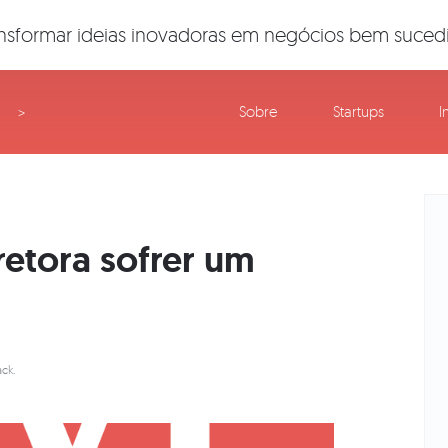
nsformar ideias inovadoras em negócios bem suced
Sobre
Startups
I
>
retora sofrer um
ck.