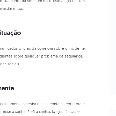
 sua corretora sofra um hack, este artigo traz um
investimentos.
Situação
unicados oficiais da corretora sobre o incidente.
clientes sobre qualquer problema de segurança.
edes sociais.
mente
ediatamente a senha da sua conta na corretora e
 mesma senha. Prefira senhas longas, únicas e