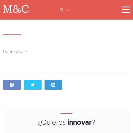
ES
Home
»
Blog
»
»
¿Quieres
innovar
?