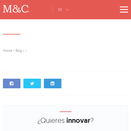
ES
Home
»
Blog
»
»
¿Quieres
innovar
?