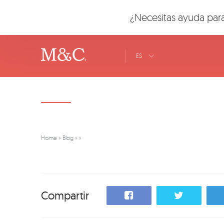
¿Necesitas ayuda para
ES
Home
»
Blog
»
»
Compartir