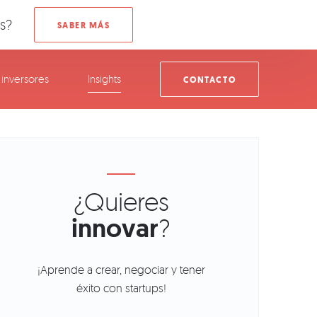
s?
inversores
Insights
CONTACTO
¿Quieres
innovar
?
¡Aprende a crear, negociar y tener
éxito con startups!