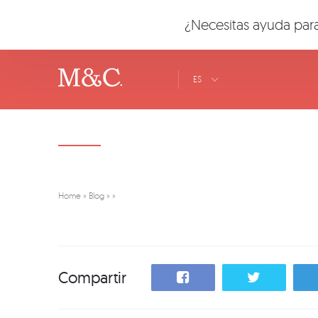
¿Necesitas ayuda para
ES
Home
»
Blog
»
»
Compartir