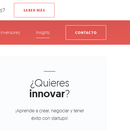
s?
inversores
Insights
CONTACTO
¿Quieres
innovar
?
¡Aprende a crear, negociar y tener
éxito con startups!