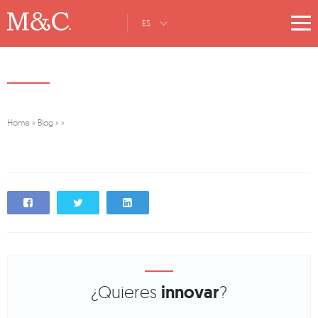
ES
Home
»
Blog
»
»
¿Quieres
innovar
?