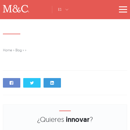
ES
Home
»
Blog
»
»
¿Quieres
innovar
?