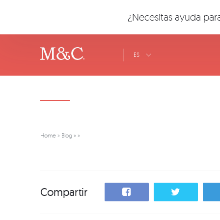
¿Necesitas ayuda para
ES
Home
»
Blog
»
»
Compartir