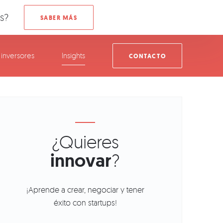
s?
inversores
Insights
CONTACTO
¿Quieres
innovar
?
¡Aprende a crear, negociar y tener
éxito con startups!