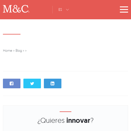
ES
Home
»
Blog
»
»
¿Quieres
innovar
?