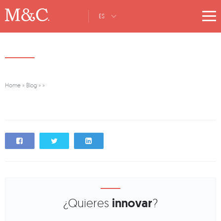
ES
Home
»
Blog
»
»
¿Quieres
innovar
?