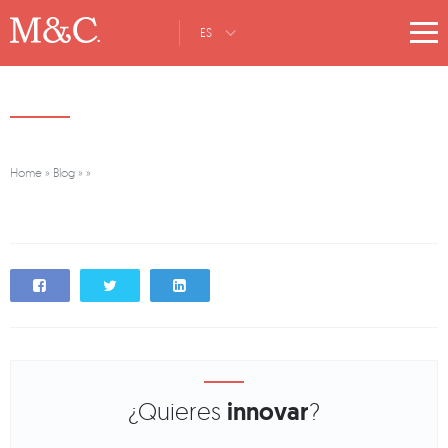
ES
Home
»
Blog
»
»
¿Quieres
innovar
?