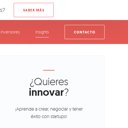
s?
inversores
Insights
CONTACTO
¿Quieres
innovar
?
¡Aprende a crear, negociar y tener
éxito con startups!