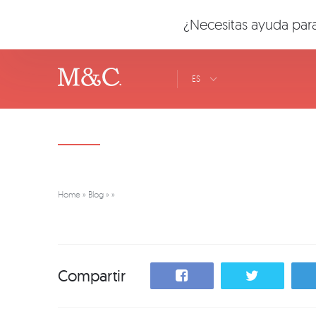
¿Necesitas ayuda para
ES
Home
»
Blog
»
»
Compartir