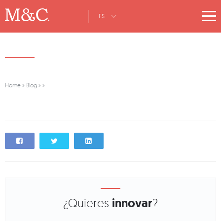
ES
Home
»
Blog
»
»
¿Quieres
innovar
?