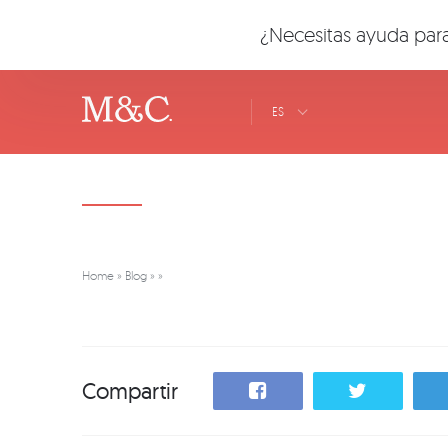
¿Necesitas ayuda para
ES
Home
»
Blog
»
»
Compartir