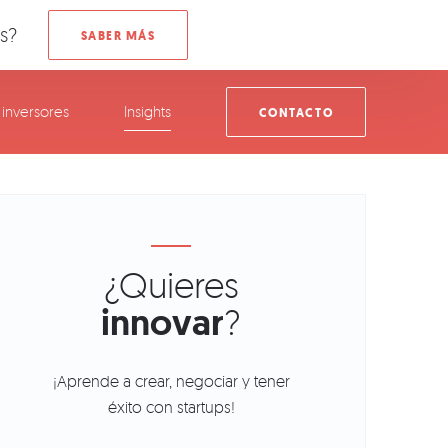
s?
inversores
Insights
CONTACTO
¿Quieres
innovar
?
¡Aprende a crear, negociar y tener
éxito con startups!