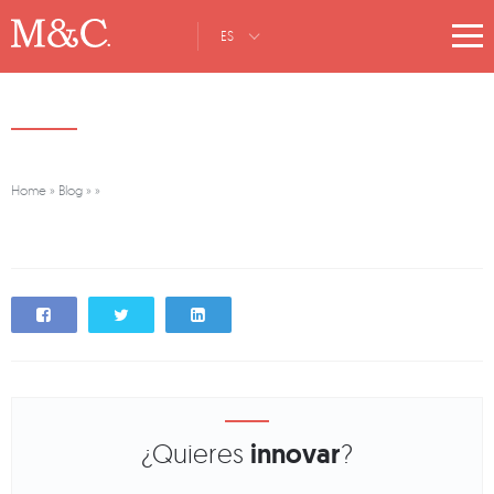
ES
Home
»
Blog
»
»
¿Quieres
innovar
?