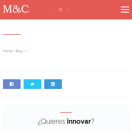
ES
Home
»
Blog
»
»
¿Quieres
innovar
?