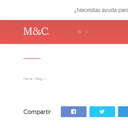
¿Necesitas ayuda para
ES
Home
»
Blog
»
»
Compartir