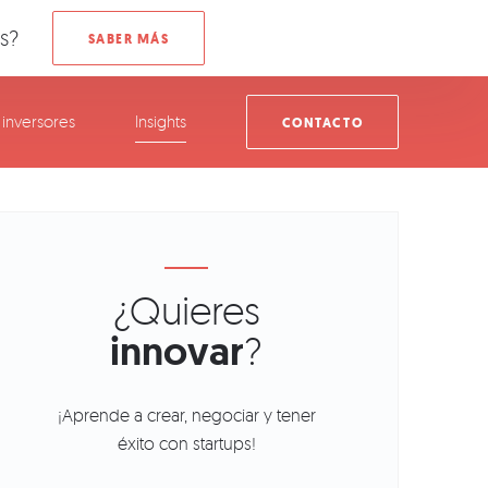
s?
inversores
Insights
CONTACTO
¿Quieres
innovar
?
¡Aprende a crear, negociar y tener
éxito con startups!