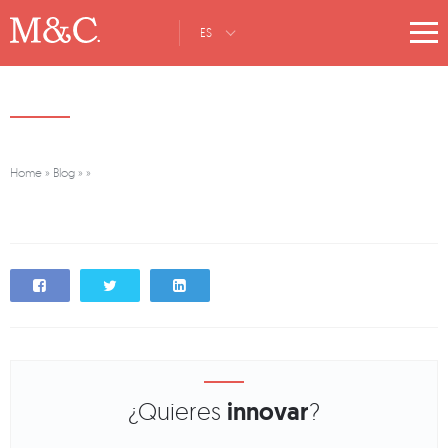
ES
Home
»
Blog
»
»
¿Quieres
innovar
?