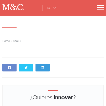
ES
Home
»
Blog
»
»
¿Quieres
innovar
?