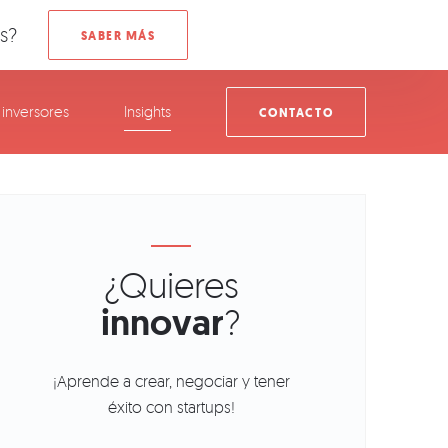
s?
inversores
Insights
CONTACTO
¿Quieres
innovar
?
¡Aprende a crear, negociar y tener
éxito con startups!