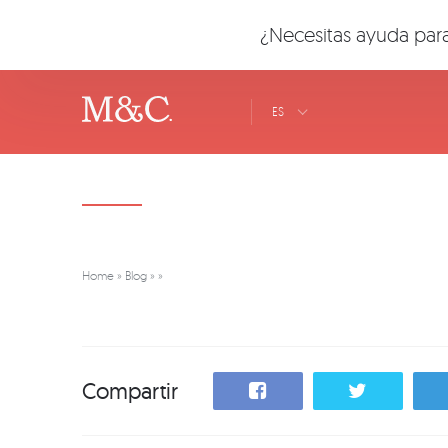
¿Necesitas ayuda para
ES
Home
»
Blog
»
»
Compartir