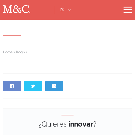
ES
Home
»
Blog
»
»
¿Quieres
innovar
?