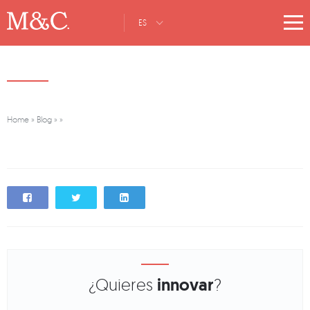
ES
Home
»
Blog
»
»
¿Quieres
innovar
?