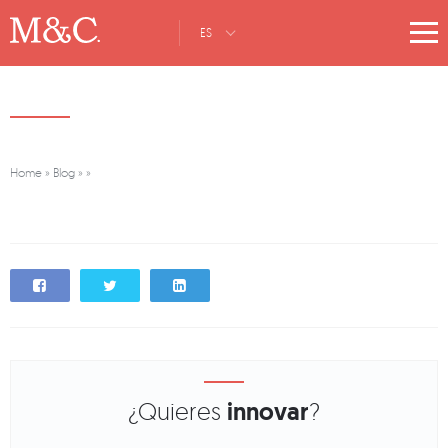
ES
Home
»
Blog
»
»
¿Quieres
innovar
?