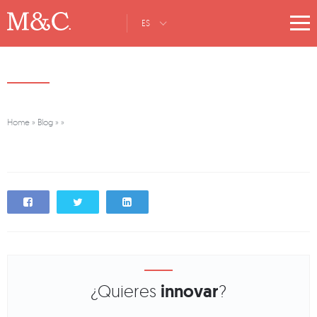
ES
Home
»
Blog
»
»
¿Quieres
innovar
?