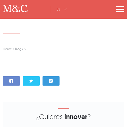
ES
Home
»
Blog
»
»
¿Quieres
innovar
?