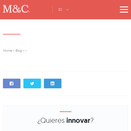
ES
Home
»
Blog
»
»
¿Quieres
innovar
?