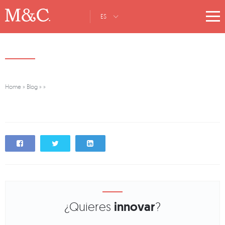
ES
Home
»
Blog
»
»
¿Quieres
innovar
?