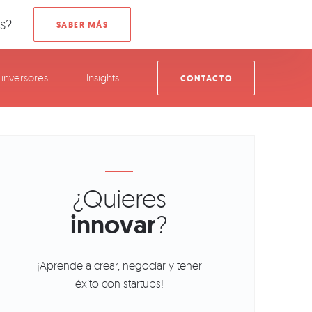
s?
inversores
Insights
CONTACTO
¿Quieres
innovar
?
¡Aprende a crear, negociar y tener
éxito con startups!