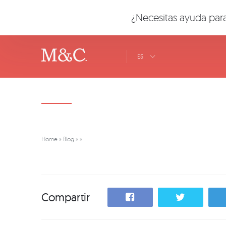
¿Necesitas ayuda para
ES
Home
»
Blog
»
»
Compartir