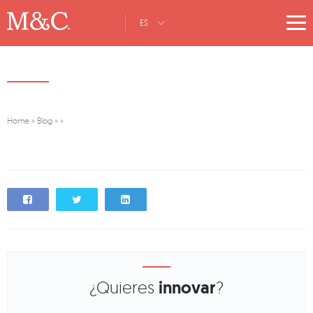
ES
Home
»
Blog
»
»
¿Quieres
innovar
?