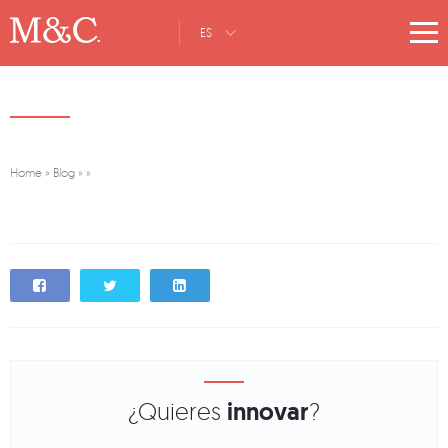
ES
Home
»
Blog
»
»
¿Quieres
innovar
?