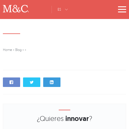
ES
Home
»
Blog
»
»
¿Quieres
innovar
?