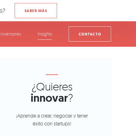
s?
inversores
Insights
CONTACTO
¿Quieres
innovar
?
¡Aprende a crear, negociar y tener
éxito con startups!