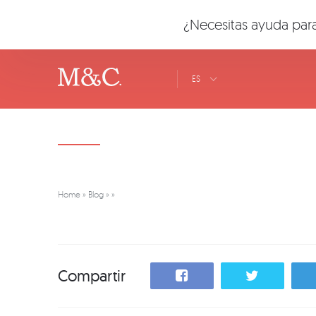
¿Necesitas ayuda para
ES
Home
»
Blog
»
»
Compartir