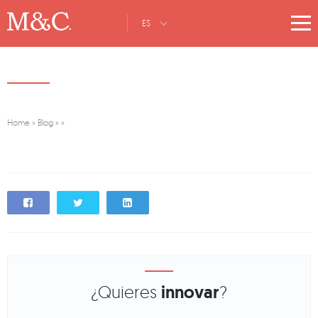
ES
Home
»
Blog
»
»
¿Quieres
innovar
?