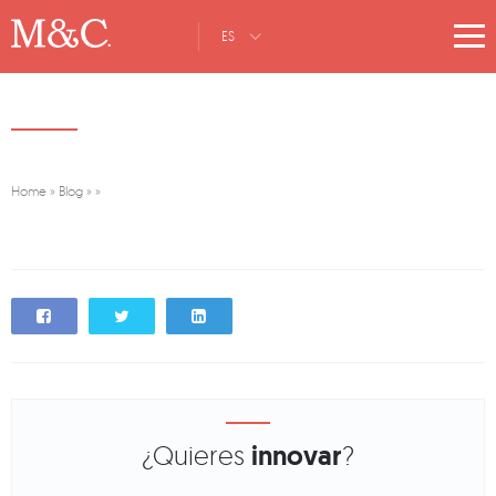
ES
Home
»
Blog
»
»
¿Quieres
innovar
?