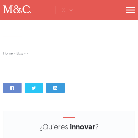
ES
Home
»
Blog
»
»
¿Quieres
innovar
?