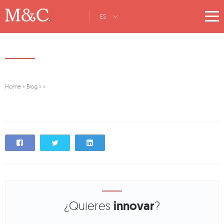
ES
Home
»
Blog
»
»
¿Quieres
innovar
?