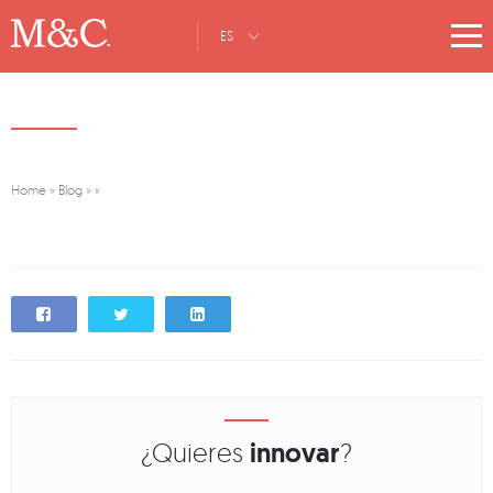
ES
Home
»
Blog
»
»
¿Quieres
innovar
?