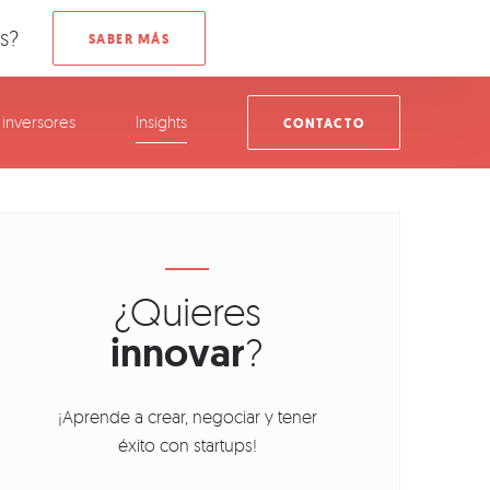
s?
inversores
Insights
CONTACTO
¿Quieres
innovar
?
¡Aprende a crear, negociar y tener
éxito con startups!