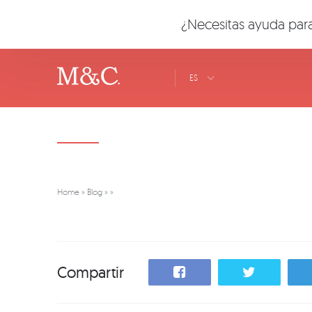
¿Necesitas ayuda para
ES
Home
»
Blog
»
»
Compartir