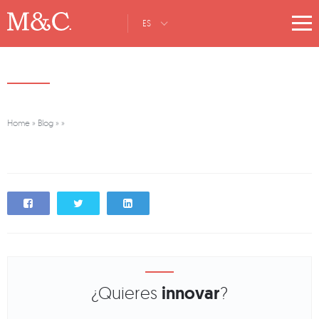
ES
Home
»
Blog
»
»
¿Quieres
innovar
?