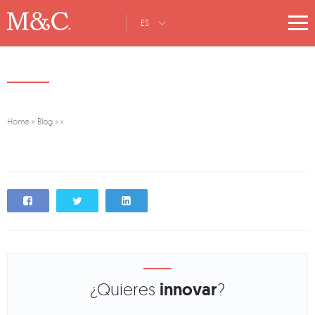
ES
Home
»
Blog
»
»
¿Quieres
innovar
?