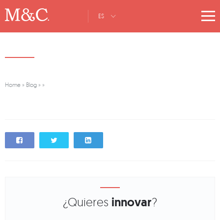
ES
Home
»
Blog
»
»
¿Quieres
innovar
?