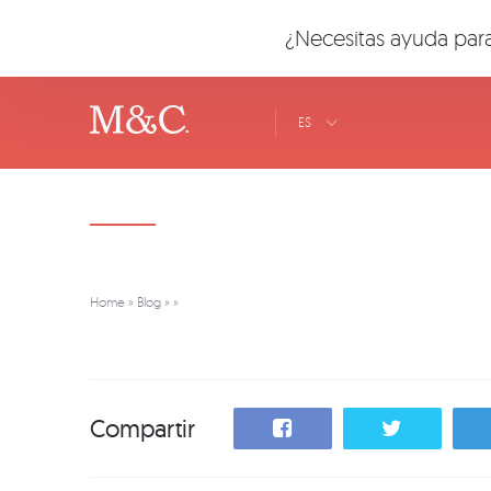
¿Necesitas ayuda para
ES
Home
»
Blog
»
»
Compartir