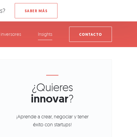
s?
inversores
Insights
CONTACTO
¿Quieres
innovar
?
¡Aprende a crear, negociar y tener
éxito con startups!