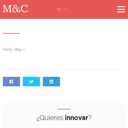
ES
Home
»
Blog
»
»
¿Quieres
innovar
?