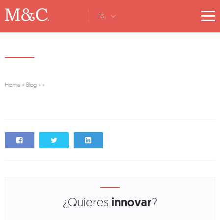
ES
Home
»
Blog
»
»
¿Quieres
innovar
?