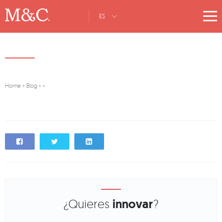
ES
Home
»
Blog
»
»
¿Quieres
innovar
?