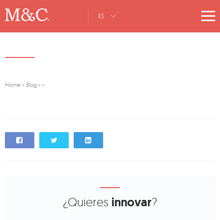
ES
Home
»
Blog
»
»
¿Quieres
innovar
?