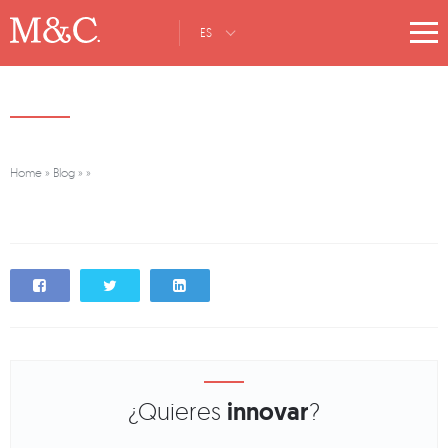
ES
Home
»
Blog
»
»
¿Quieres
innovar
?