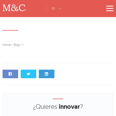
ES
Home
»
Blog
»
»
¿Quieres
innovar
?