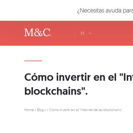
¿Necesitas ayuda para
ES
Cómo invertir en el "In
blockchains".
Home
»
Blog
»
»
Cómo invertir en el "Internet de las blockchains".