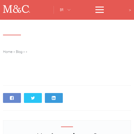
>
BR
Home
»
Blog
»
»